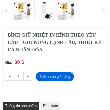
BÌNH GIỮ NHIỆT IN HÌNH THEO YÊU
CẦU – GIỮ NÓNG LẠNH LÂU, THIẾT KẾ
CÁ NHÂN HÓA
30 $
Giá:
-
+
Thêm vào giỏ hàng
Thông tin sản phẩm
Bình luận