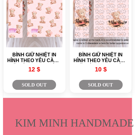
BÌNH GIỮ NHIỆT IN
BÌNH GIỮ NHIỆT IN
HÌNH THEO YÊU CẦU –
HÌNH THEO YÊU CẦU –
GIỮ NÓNG LẠNH LÂU,
GIỮ NÓNG LẠNH LÂU,
12 $
10 $
THIẾT KẾ CÁ NHÂN
THIẾT KẾ CÁ NHÂN
HÓA
HÓA
SOLD OUT
SOLD OUT
KIM MINH HANDMADE