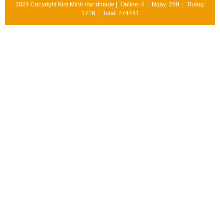
2024 Copyright Kim Minh Handmade | Online: 4 | Ngày: 299 | Tháng:
1716 | Total: 274441