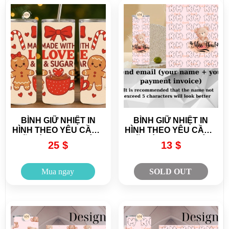
BÌNH GIỮ NHIỆT IN
BÌNH GIỮ NHIỆT IN
HÌNH THEO YÊU CẦU –
HÌNH THEO YÊU CẦU –
GIỮ NÓNG LẠNH LÂU,
GIỮ NÓNG LẠNH LÂU,
25 $
13 $
THIẾT KẾ CÁ NHÂN
THIẾT KẾ CÁ NHÂN
HÓA
HÓA
Mua ngay
SOLD OUT