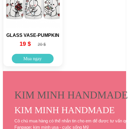
GLASS VASE-PUMPKIN
19 $
20 $
Mua ngay
KIM MINH HANDMADE
KIM MINH HANDMADE
Cô chú mua hàng có thể nhắn tin cho em để được tư vấn qu
Fanpage: kim minh usa - cuộc sống Mỹ