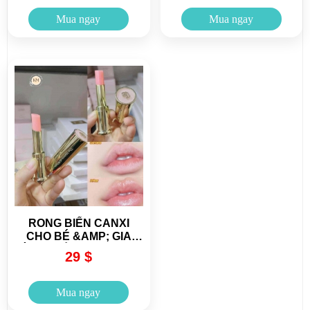
Mua ngay
Mua ngay
RONG BIỂN CANXI
CHO BÉ &AMP; GIA
ĐÌNH | BỔ SUNG CANXI
29 $
TỰ NHIÊN, DỄ ĂN
Mua ngay