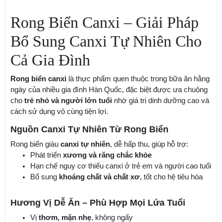
Rong Biển Canxi – Giải Pháp
Bổ Sung Canxi Tự Nhiên Cho
Cả Gia Đình
Rong biển canxi
là thực phẩm quen thuộc trong bữa ăn hằng
ngày của nhiều gia đình Hàn Quốc, đặc biệt được ưa chuộng
cho
trẻ nhỏ và người lớn tuổi
nhờ giá trị dinh dưỡng cao và
cách sử dụng vô cùng tiện lợi.
Nguồn Canxi Tự Nhiên Từ Rong Biển
Rong biển giàu
canxi tự nhiên
, dễ hấp thu, giúp hỗ trợ:
Phát triển
xương và răng chắc khỏe
Hạn chế nguy cơ thiếu canxi ở trẻ em và người cao tuổi
Bổ sung
khoáng chất và chất xơ
, tốt cho hệ tiêu hóa
Hương Vị Dễ Ăn – Phù Hợp Mọi Lứa Tuổi
Vị
thơm, mặn nhẹ
, không ngấy