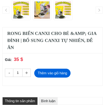
RONG BIỂN CANXI CHO BÉ &AMP; GIA
ĐÌNH | BỔ SUNG CANXI TỰ NHIÊN, DỄ
ĂN
35 $
Giá:
-
+
Thêm vào giỏ hàng
Thông tin sản phẩm
Bình luận